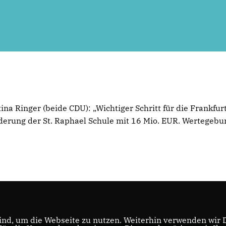
a Ringer (beide CDU): „Wichtiger Schritt für die Frankfur
derung der St. Raphael Schule mit 16 Mio. EUR. Wertegeb
nd, um die Webseite zu nutzen. Weiterhin verwenden wir Di