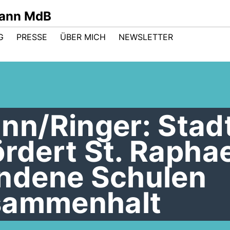
mann MdB
G
PRESSE
ÜBER MICH
NEWSLETTER
n/Ringer: Stad
ördert St. Raphae
ndene Schulen
sammenhalt