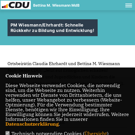
Bettina M. Wiesmann MdB
PM Wiesmann/Ehrhardt: Schnelle
Rückkehr zu Bildung und Entwicklung!
Ortsbeirätin Claudia Ehrhardt und Bettina M. Wiesmann
MdB (beide CDU): „Jetzt auf Ermöglichen schalten!
Cookie Hinweis
Selbsttests nutzen und Jugendlichen und Kindern die
schnelle Rückkehr zu Bildung und Entwicklung ebnen!“ (1.
Diese Webseite verwendet Cookies, die notwendig
sind, um die Webseite zu nutzen. Weiterhin
März 2021)
verwenden wir Dienste von Drittanbietern, die uns
helfen, unser Webangebot zu verbessern (Website-
Optmierung). Für die Verwendung bestimmter
Dienste, benötigen wir Ihre Einwilligung. Ihre
Einwilligung können Sie jederzeit widerrufen. Weitere
Informationen finden Sie in unserer
01.03.2021, 16:04 Uhr
Datenschutzerklärung
.
Technisch notwendige Cookies (
Übersicht
)