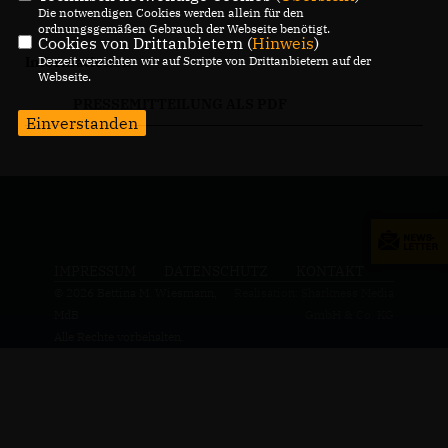
Die notwendigen Cookies werden allein für den
ordnungsgemäßen Gebrauch der Webseite benötigt.
Cookies von Drittanbietern (
Hinweis
)
Derzeit verzichten wir auf Scripte von Drittanbietern auf der
Informationen
Webseite.
PRESSEMITTEILUNG ALS PDF
Einverstanden
IMPRESSUM
DATENSCHUTZ
KONTAKT
© 2026 Bettina M. Wiesmann,
Realisation: Sharkness Media
MdB
GmbH & Co. KG
Alle Rechte vorbehalten.