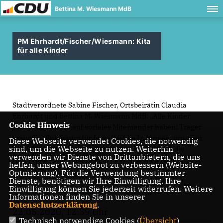
Bettina M. Wiesmann MdB
PM Ehrhardt/Fischer/Wiesmann: Kita
für alle Kinder
Stadtverordnete Sabine Fischer, Ortsbeirätin Claudia
Ehrhardt und Bettina M. Wiesmann MdB: „Alle Kinder
Cookie Hinweis
sollen die Chance auf soziales Miteinander haben! Träger
brauchen Spielraum für fantasievolle Lösungen, um allen
Diese Webseite verwendet Cookies, die notwendig
sind, um die Webseite zu nutzen. Weiterhin
Kindern vor den Sommerferien eine Rückkehr in die
verwenden wir Dienste von Drittanbietern, die uns
Kinderbetreuung zu ermöglichen.“ (23. Mai 2020)
helfen, unser Webangebot zu verbessern (Website-
Optmierung). Für die Verwendung bestimmter
Dienste, benötigen wir Ihre Einwilligung. Ihre
Einwilligung können Sie jederzeit widerrufen. Weitere
Informationen finden Sie in unserer
Datenschutzerklärung
.
22.05.2020, 12:39 Uhr
Technisch notwendige Cookies (
Übersicht
)