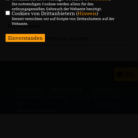
Die notwendigen Cookies werden allein für den
ordnungsgemäßen Gebrauch der Webseite benötigt.
Cookies von Drittanbietern (
Hinweis
)
Derzeit verzichten wir auf Scripte von Drittanbietern auf der
Webseite.
Informationen
Einverstanden
PRESSEMITTEILUNG ALS PDF
IMPRESSUM
DATENSCHUTZ
KONTAKT
© 2026 Bettina M. Wiesmann,
Realisation: Sharkness Media
MdB
GmbH & Co. KG
Alle Rechte vorbehalten.